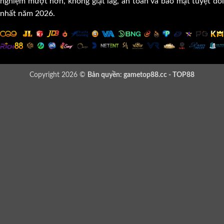
nghiệm mượt hơn, không giật lag, an toàn và bảo mật tuyệt đối
nhất năm 2026.
Copyright 2026 ©
Bản quyền: gametop88.cc - TOP88