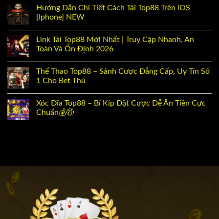
Cao
Nhanh
Game
có
Hướng Dẫn Chi Tiết Cách Tải Top88 Trên iOS
Chóng,
Top88
bình
An
–
luận
[Iphone] NEW
Toàn
Kho
ở
Và
Game
Tải
Không
Thưởng
Quay
Top88
có
Link Tải Top88 Mới Nhất | Truy Cập Nhanh, An
Khủng
Hũ
cho
bình
Săn
Android
luận
Toàn Và Ổn Định 2026
Thưởng
|
ở
An
Trải
Hướng
Không
Toàn
Nghiệm
Dẫn
có
Thể Thao Top88 – Sảnh Cược Đẳng Cấp, Uy Tín Số
Nhất
Mượt
Chi
bình
–
Tiết
luận
1 Cho Bet Thủ
An
Cách
ở
Toàn
Tải
Link
Không
–
Top88
Tải
có
Xóc Đĩa Top88 – Bí Kíp Đặt Cược Dễ Ăn Tiền Cực
Bảo
Trên
Top88
bình
Mật
iOS
Mới
luận
Chuẩn💰🤑
[Iphone]
Nhất
ở
NEW
|
Thể
Không
Truy
Thao
có
Cập
Top88
bình
Nhanh,
–
luận
An
Sảnh
ở
Toàn
Cược
Xóc
Và
Đẳng
Đĩa
Ổn
Cấp,
Top88
Định
Uy
–
2026
Tín
Bí
Số
Kíp
1
Đặt
Cho
Cược
Bet
Dễ
Thủ
Ăn
Tiền