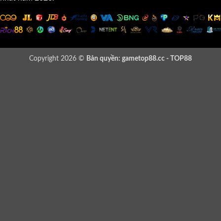
Copyright 2026 ©
Bản quyền: gametop88.cc - TOP88