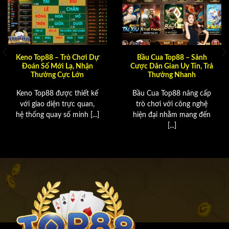
trở lại các chuyên mục trên giao diện chính, chọn tựa
game mình yêu thích để bắt đầu tham gia cá cược, giải
trí trực tuyến tại TOP88.
Keno Top88 – Trò Chơi Dự
Bầu Cua Top88 – Sảnh
Đoán Số Mới Lạ, Nhận
Cược Dân Gian Uy Tín, Trả
Thưởng Cực Lớn
Thưởng Nhanh
Keno Top88 được thiết kế
Bầu Cua Top88 nâng cấp
với giao diện trực quan,
trò chơi với công nghệ
hệ thống quay số minh [...]
hiện đại nhằm mang đến
[...]
Hướng Dẫn Gia Nhập TOP88 – Đăng Ký Đơn Giản, Không Mất Phí
Kinh nghiệm xương máu chinh phục game
TOP88