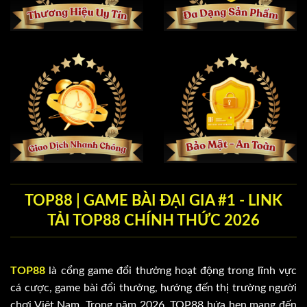
TOP88 | GAME BÀI ĐẠI GIA #1 - LINK
TẢI TOP88 CHÍNH THỨC 2026
TOP88
là cổng game đổi thưởng hoạt động trong lĩnh vực
cá cược, game bài đổi thưởng, hướng đến thị trường người
chơi Việt Nam. Trong năm 2026, TOP88 hứa hẹn mang đến