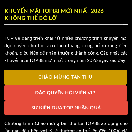
lận, bảo vệ tài khoản và đảm bảo môi trường chơi công
KHUYẾN MÃI TOP88 MỚI NHẤT 2026
bằng cho người chơi.
KHÔNG THỂ BỎ LỠ
TOP 88 đang triển khai rất nhiều chương trình khuyến mãi
độc quyền cho hội viên theo tháng, công bố rõ ràng điều
khoản, điều kiện để nhận thưởng thành công. Cập nhật các
khuyến mãi TOP88 mới nhất trong năm 2026 ngay sau đây:
CHÀO MỪNG TÂN THỦ
ĐẶC QUYỀN HỘI VIÊN VIP
SỰ KIỆN ĐUA TOP NHẬN QUÀ
Chương trình Chào mừng tân thủ tại TOP88 áp dụng cho
lần nạp đầu tiên với tỷ lệ thưởng có thể lên đến 100% giá