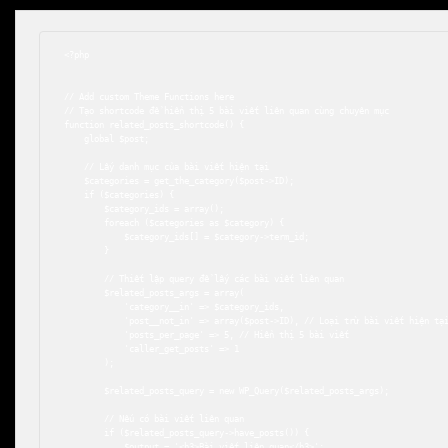
Bỏ
qua
<?php

nội
dung
// Add custom Theme Functions here

// Tạo shortcode để hiển thị 5 bài viết liên quan cùng chuyên mục

function related_posts_shortcode() {

    global $post;

    // Lấy danh mục của bài viết hiện tại

    $categories = get_the_category($post->ID);

    if ($categories) {

        $category_ids = array();

        foreach ($categories as $category) {

            $category_ids[] = $category->term_id;

        }

        // Thiết lập query để lấy các bài viết liên quan

        $related_posts_args = array(

            'category__in' => $category_ids,

            'post__not_in' => array($post->ID), // Loại trừ bài viết hiện tại
            'posts_per_page' => 5, // Hiển thị 5 bài viết

            'caller_get_posts' => 1

        );

        $related_posts_query = new WP_Query($related_posts_args);

        // Nếu có bài viết liên quan

        if ($related_posts_query->have_posts()) {

            $output = '<h3>Bài viết liên quan</h3>';
