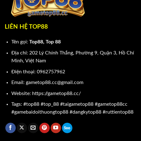
Để chinh phục thành công những tựa game được TOP88
mang đến, người chơi đừng bỏ qua các kinh nghiệm thực tế
được cao thủ áp dụng thường xuyên ngay sau đây:
LIÊN HỆ TOP88
Quản Lý Vốn Và Bảo Toàn Lợi Nhuận
Tên gọi:
Top88, Top 88
Quản lý vốn là nguyên tắc quan trọng hàng đầu khi tham
Địa chỉ:
202 Lý Chính Thắng, Phường 9, Quận 3, Hồ Chí
gia chơi game đổi thưởng TOP88. Đối với người mới bắt
Minh, Việt Nam
đầu nên chia nhỏ số tiền thành nhiều phiên thay vì đổ toàn
bộ ngân sách vào một lần cược.
Điện thoại:
0962757962
Email:
gametop88.cc@gmail.com
Bên cạnh đó, nên đặt ra giới hạn lỗ tối đa khoảng 20-30%
tổng ngân sách mỗi ngày và tuân thủ nghiêm túc. Khi đạt
Website: https://gametop88.cc/
lợi nhuận mục tiêu, chẳng hạn 30-50% vốn ban đầu, nên
Tags: #top88 #top_88 #taigametop88 #gametop88cc
cân nhắc dừng lại thay vì tiếp tục mạo hiểm.
#gamebaidoithuongtop88 #dangkytop88 #ruttientop88
Chiến Thuật Cách Soi Cầu Và Bắt Nhịp Trận Đấu Chuẩn
Cao Thủ
Đối với các trò chơi như Tài Xỉu, người chơi nên áp dụng