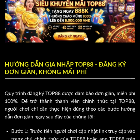
HƯỚNG DẪN GIA NHẬP TOP88 - ĐĂNG KÝ
ĐƠN GIẢN, KHÔNG MẤT PHÍ
Quy trình đăng ký TOP88 được đảm bảo đơn giản, miễn phí
100%. Để trở thành thành viên chính thức tại TOP88,
người chơi chỉ cần thực hiện đúng theo các bước hướng
dẫn đơn giản ngay sau đây của chúng tôi:
Bước 1: Trước tiên người chơi cập nhật link truy cập vào
trang chủ chính thức của TOP88 hoặc app TOP88 trên