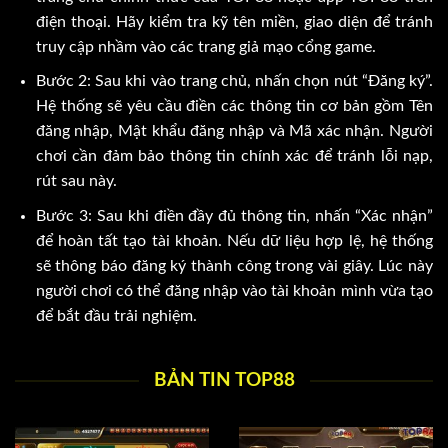
điện thoại. Hãy kiểm tra kỹ tên miền, giao diện để tránh
truy cập nhầm vào các trang giả mạo cổng game.
Bước 2: Sau khi vào trang chủ, nhấn chọn nút “Đăng ký”.
Hệ thống sẽ yêu cầu điền các thông tin cơ bản gồm Tên
đăng nhập, Mật khẩu đăng nhập và Mã xác nhận. Người
chơi cần đảm bảo thông tin chính xác để tránh lỗi nạp,
rút sau này.
Bước 3: Sau khi điền đầy đủ thông tin, nhấn “Xác nhận”
để hoàn tất tạo tài khoản. Nếu dữ liệu hợp lệ, hệ thống
sẽ thông báo đăng ký thành công trong vài giây. Lúc này
người chơi có thể đăng nhập vào tài khoản mình vừa tạo
để bắt đầu trải nghiệm.
Bước 4: Để tham gia game đổi thưởng, người chơi tiến
hành nạp tiền thông qua các phương thức được hỗ trợ
BẢN TIN TOP88
như chuyển khoản ngân hàng hoặc ví điện tử.
Bước 5: Khi đã có dư trong tài khoản, người chơi quay