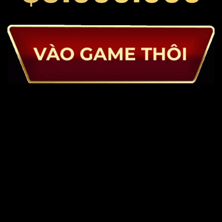
phú: Tại cổng game quy tụ đầy đủ game bài từ truyền
thống cho đến những game giải trí hiện đại như Tài Xỉu,
Nổ hũ, Bắn cá cùng nhiều Mini Game hấp dẫn.
Tốc độ nạp rút tăng tốc nhanh chóng nhất: Hệ thống xử
lý các giao dịch nạp tiền và rút tiền nhanh chóng. Mỗi
giao dịch nạp thường từ 30-90 giây, rút tiền trung bình
từ 5-15 phút nếu thông tin chính xác.