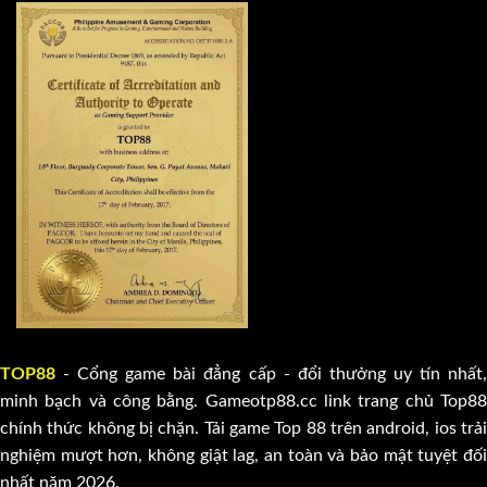
lầm. Người chơi cũng nên đặt giới hạn thời gian chơi mỗi
ngày, tối đa 90 phút để rèn luyện cảm xúc trong cá cược,
chơi game đổi thưởng.
Kết bài
Bài viết trên đây đã cung cấp những thông tin giới thiệu đầy
đủ nhất về thiên đường cá cược, giải trí hấp dẫn Top88.
Đây chắc chắn là cổng game lý tưởng mà bạn không thể bỏ
qua trong năm 2026 để có những phút giây cá cược, giải trí
đáng nhớ nhất nhé!
TOP88
- Cổng game bài đẳng cấp - đổi thưởng uy tín nhất,
minh bạch và công bằng. Gameotp88.cc link trang chủ Top88
chính thức không bị chặn. Tải game Top 88 trên android, ios trải
nghiệm mượt hơn, không giật lag, an toàn và bảo mật tuyệt đối
nhất năm 2026.