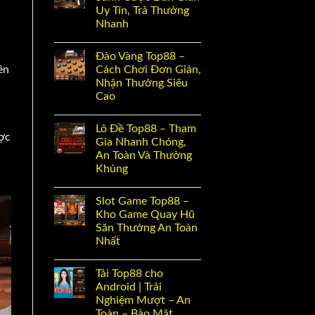
ở
Uy Tín, Trả Thưởng
Keno
Top88
Nhanh
–
Không
Trò
có
Chơi
Đào Vàng Top88 –
bình
Dự
luận
Đoán
Cách Chơi Đơn Giản,
ền
ở
Số
Nhận Thưởng Siêu
Bầu
Mới
Cua
Cao
Lạ,
Top88
Nhận
Không
–
Thưởng
có
Sảnh
Cực
Lô Đề Top88 – Tham
bình
Cược
Lớn
ược
luận
Dân
Gia Nhanh Chóng,
ở
Gian
An Toàn Và Thưởng
Đào
Uy
Vàng
Khủng
Tín,
Top88
Trả
Không
–
Thưởng
có
Cách
Nhanh
Slot Game Top88 –
bình
Chơi
luận
Đơn
Kho Game Quay Hũ
ở
Giản,
Săn Thưởng An Toàn
Lô
Nhận
Đề
Nhất
Thưởng
Top88
Siêu
Không
–
Cao
có
Tham
Tải Top88 cho
bình
Gia
luận
Nhanh
Android | Trải
ở
Chóng,
Nghiệm Mượt – An
Slot
An
Game
Toàn – Bảo Mật
Toàn