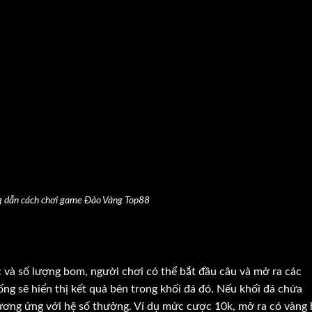
 dẫn cách chơi game Đào Vàng Top88
c và số lượng bom, người chơi có thể bắt đầu câu và mở ra các
ống sẽ hiển thị kết quả bên trong khối đá đó. Nếu khối đá chứa
 tương ứng với hệ số thưởng. Ví dụ mức cược 10k, mở ra có vàng 