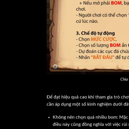
Chia
Để đạt hiệu quả cao khi tham gia trò c
cần áp dụng một số kinh nghiệm dưới đâ
Không nên chọn quá nhiều bom: Mặc d
điều này cũng đồng nghĩa với việc rủi