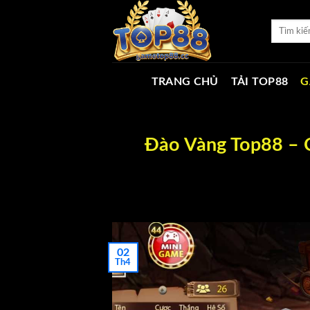
Bỏ
qua
nội
dung
TRANG CHỦ
TẢI TOP88
G
Đào Vàng Top88 – 
02
Th4